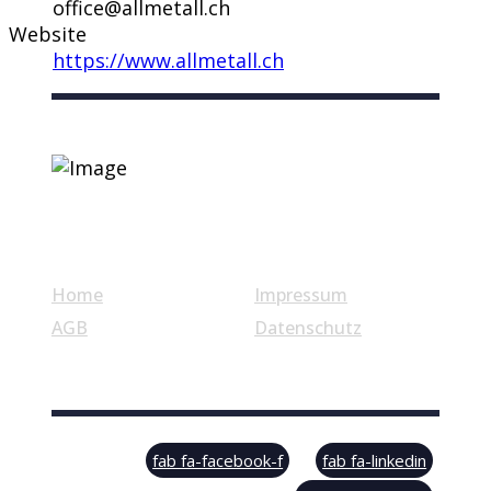
office@allmetall.ch
Website
https://www.allmetall.ch
Nützliche Links
Home
Impressum
AGB
Datenschutz
© Swiss Label, All rights reserved
fab fa-facebook-f
fab fa-linkedin