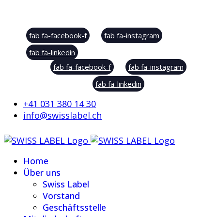
Social Sharing
fab fa-facebook-f
fab fa-instagram
fab fa-linkedin
fab fa-facebook-f
fab fa-instagram
fab fa-linkedin
+41 031 380 14 30
info@swisslabel.ch
Home
Über uns
Swiss Label
Vorstand
Geschäftsstelle