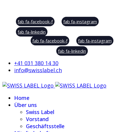
Social Sharing
fab fa-facebook-f
fab fa-instagram
fab fa-linkedin
fab fa-facebook-f
fab fa-instagram
fab fa-linkedin
+41 031 380 14 30
info@swisslabel.ch
Home
Über uns
Swiss Label
Vorstand
Geschäftsstelle