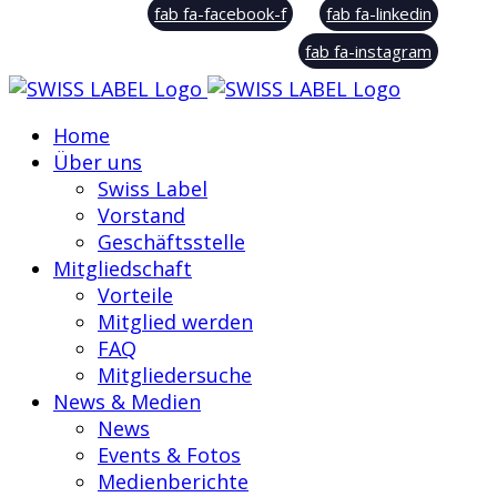
fab fa-facebook-f
fab fa-linkedin
fab fa-instagram
Home
Über uns
Swiss Label
Vorstand
Geschäftsstelle
Mitgliedschaft
Vorteile
Mitglied werden
FAQ
Mitgliedersuche
News & Medien
News
Events & Fotos
Medienberichte