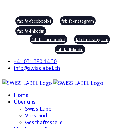
Social Sharing
fab fa-facebook-f
fab fa-instagram
fab fa-linkedin
fab fa-facebook-f
fab fa-instagram
fab fa-linkedin
+41 031 380 14 30
info@swisslabel.ch
Home
Über uns
Swiss Label
Vorstand
Geschäftsstelle