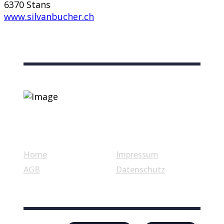
6370 Stans
www.silvanbucher.ch
Nützliche Links
Home
Impressum
AGB
Datenschutz
© Swiss Label, All rights reserved