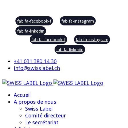
Social Sharing
fab fa-facebook-f
fab fa-instagram
fab fa-linkedin
fab fa-facebook-f
fab fa-instagram
fab fa-linkedin
+41 031 380 14 30
info@swisslabel.ch
Accueil
A propos de nous
Swiss Label
Comité directeur
Le secrétariat