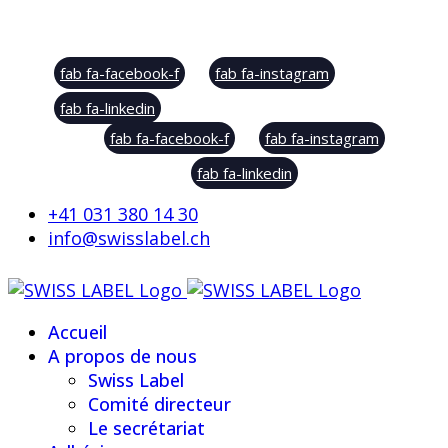
Social Sharing
fab fa-facebook-f
fab fa-instagram
fab fa-linkedin
fab fa-facebook-f
fab fa-instagram
fab fa-linkedin
+41 031 380 14 30
info@swisslabel.ch
Accueil
A propos de nous
Swiss Label
Comité directeur
Le secrétariat