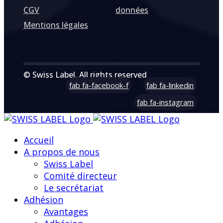
CGV
données
Mentions légales
© Swiss Label, All rights reserved
fab fa-facebook-f
fab fa-linkedin
fab fa-instagram
Accueil
A propos de nous
Swiss Label
Comité directeur
Le secrétariat
Adhésion
Avantages