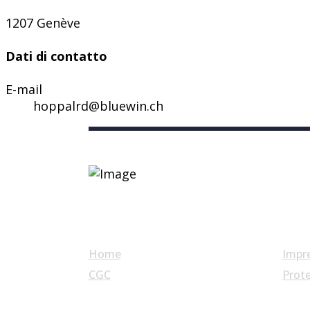
1207 Genève
Dati di contatto
E-mail
hoppalrd@bluewin.ch
Link utili
Home
Impr
CGC
Prote