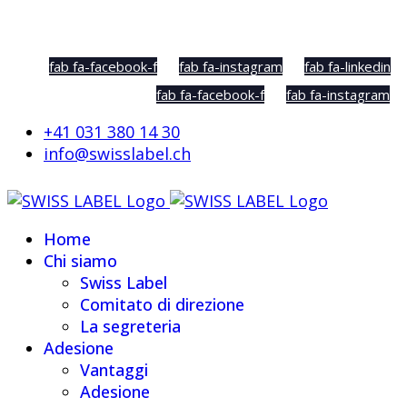
Social Sharing
fab fa-facebook-f
fab fa-instagram
fab fa-linkedin
fab fa-facebook-f
fab fa-instagram
+41 031 380 14 30
info@swisslabel.ch
Home
Chi siamo
Swiss Label
Comitato di direzione
La segreteria
Adesione
Vantaggi
Adesione