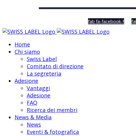
© Swiss Label, All rights reserved
fab fa-facebook-f
fa
Home
Chi siamo
Swiss Label
Comitato di direzione
La segreteria
Adesione
Vantaggi
Adesione
FAQ
Ricerca dei membri
News & Media
News
Eventi & fotografica