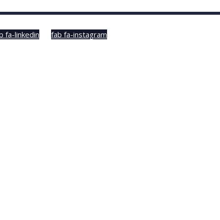
b fa-linkedin
fab fa-instagram