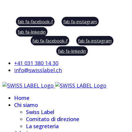
Social Sharing
fab fa-facebook-f
fab fa-instagram
fab fa-linkedin
fab fa-facebook-f
fab fa-instagram
fab fa-linkedin
+41 031 380 14 30
info@swisslabel.ch
Home
Chi siamo
Swiss Label
Comitato di direzione
La segreteria