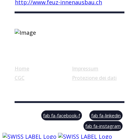
http://www.feuz-innenausbau.ch
Link utili
Home
Impressum
CGC
Protezione dei dati
© Swiss Label, All rights reserved
fab fa-facebook-f
fab fa-linkedin
fab fa-instagram