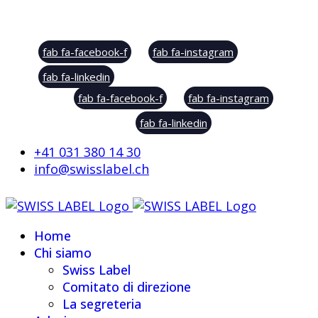
Social Sharing
fab fa-facebook-f
fab fa-instagram
fab fa-linkedin
fab fa-facebook-f
fab fa-instagram
fab fa-linkedin
+41 031 380 14 30
info@swisslabel.ch
Home
Chi siamo
Swiss Label
Comitato di direzione
La segreteria