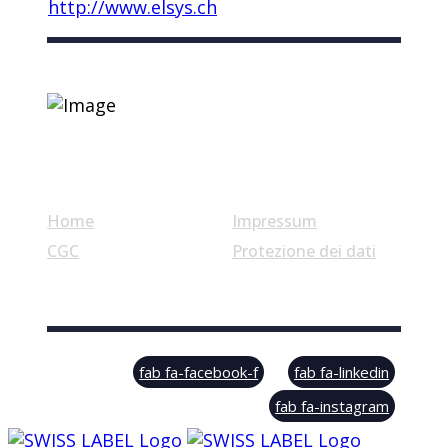
http://www.elsys.ch
Link utili
Home
Impressum
CGC
Protezione dei dati
© Swiss Label, All rights reserved
fab fa-facebook-f
fab fa-linkedin
fab fa-instagram