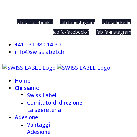
Social Sharing
fab fa-facebook-f
fab fa-instagram
fab fa-linkedin
fab fa-facebook-f
fab fa-instagram
+41 031 380 14 30
info@swisslabel.ch
Home
Chi siamo
Swiss Label
Comitato di direzione
La segreteria
Adesione
Vantaggi
Adesione