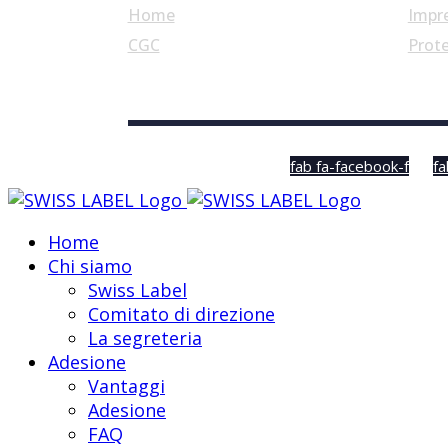
Home
Impr
CGC
Prote
© Swiss Label, All rights reserved
fab fa-facebook-f
fa
Home
Chi siamo
Swiss Label
Comitato di direzione
La segreteria
Adesione
Vantaggi
Adesione
FAQ