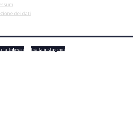
essum
zione dei dati
b fa-linkedin
fab fa-instagram