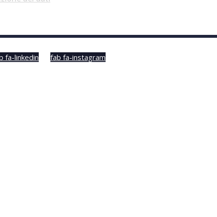
b fa-linkedin
fab fa-instagram