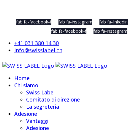
Social Sharing
fab fa-facebook-f
fab fa-instagram
fab fa-linkedin
fab fa-facebook-f
fab fa-instagram
+41 031 380 14 30
info@swisslabel.ch
Home
Chi siamo
Swiss Label
Comitato di direzione
La segreteria
Adesione
Vantaggi
Adesione