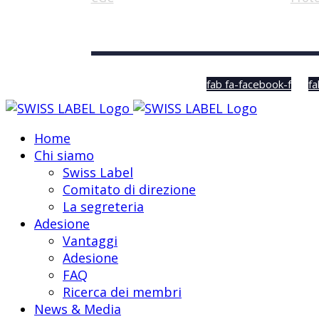
© Swiss Label, All rights reserved
fab fa-facebook-f
fa
Home
Chi siamo
Swiss Label
Comitato di direzione
La segreteria
Adesione
Vantaggi
Adesione
FAQ
Ricerca dei membri
News & Media