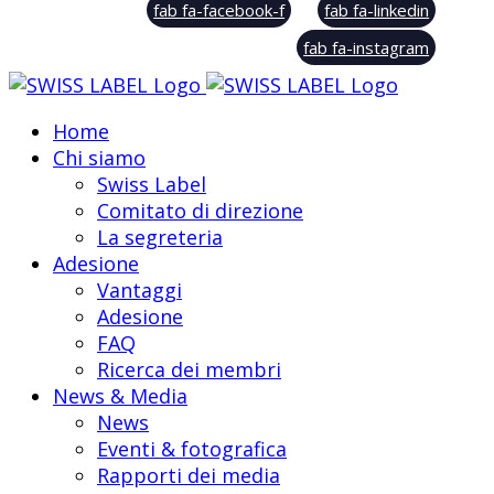
fab fa-facebook-f
fab fa-linkedin
fab fa-instagram
Home
Chi siamo
Swiss Label
Comitato di direzione
La segreteria
Adesione
Vantaggi
Adesione
FAQ
Ricerca dei membri
News & Media
News
Eventi & fotografica
Rapporti dei media