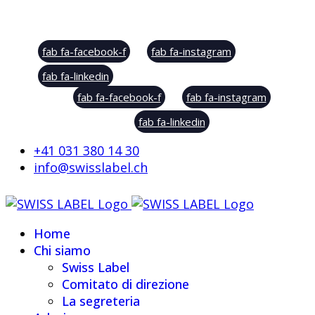
Social Sharing
fab fa-facebook-f
fab fa-instagram
fab fa-linkedin
fab fa-facebook-f
fab fa-instagram
fab fa-linkedin
+41 031 380 14 30
info@swisslabel.ch
Home
Chi siamo
Swiss Label
Comitato di direzione
La segreteria