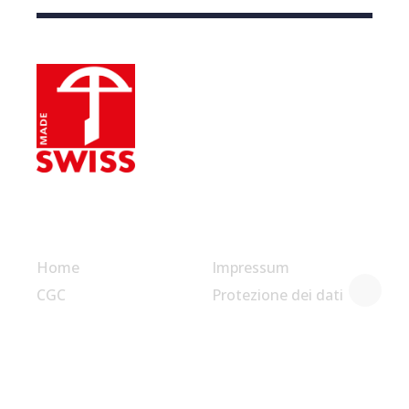
Link utili
Home
Impressum
CGC
Protezione dei dati
© Swiss Label, All rights reserved
fab fa-facebook-f
fab fa-linkedin