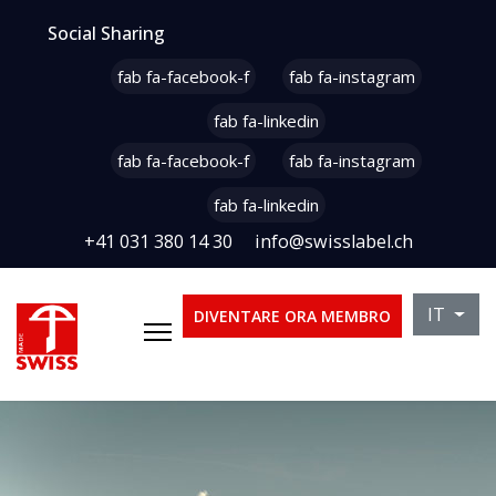
Social Sharing
fab fa-facebook-f
fab fa-instagram
fab fa-linkedin
fab fa-facebook-f
fab fa-instagram
fab fa-linkedin
+41 031 380 14 30
info@swisslabel.ch
Seleziona
IT
DIVENTARE ORA MEMBRO