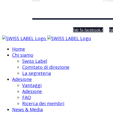
© Swiss Label, All rights reserved
fab fa-facebook-f
fa
Home
Chi siamo
Swiss Label
Comitato di direzione
La segreteria
Adesione
Vantaggi
Adesione
FAQ
Ricerca dei membri
News & Media