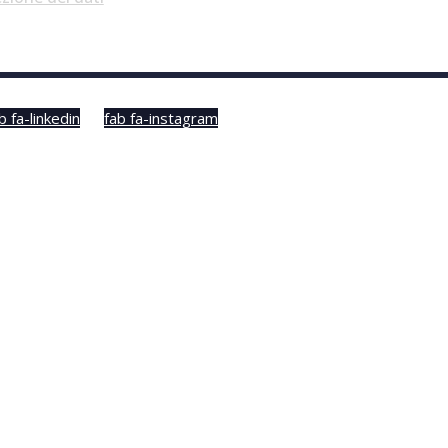
b fa-linkedin
fab fa-instagram