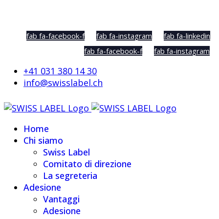
Social Sharing
fab fa-facebook-f
fab fa-instagram
fab fa-linkedin
fab fa-facebook-f
fab fa-instagram
+41 031 380 14 30
info@swisslabel.ch
Home
Chi siamo
Swiss Label
Comitato di direzione
La segreteria
Adesione
Vantaggi
Adesione