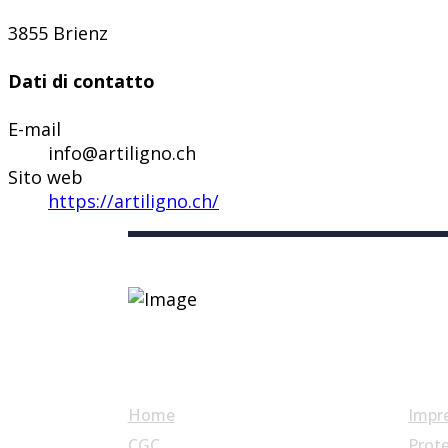
3855 Brienz
Dati di contatto
E-mail
info@artiligno.ch
Sito web
https://artiligno.ch/
Link utili
Home
Impr
CGC
Prote