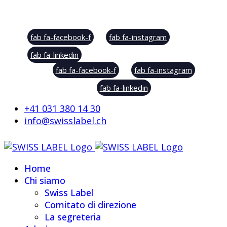
Social Sharing
fab fa-facebook-f
fab fa-instagram
fab fa-linkedin
fab fa-facebook-f
fab fa-instagram
fab fa-linkedin
+41 031 380 14 30
info@swisslabel.ch
Home
Chi siamo
Swiss Label
Comitato di direzione
La segreteria