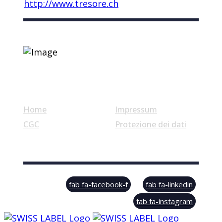
http://www.tresore.ch
Link utili
Home
Impressum
CGC
Protezione dei dati
© Swiss Label, All rights reserved
fab fa-facebook-f
fab fa-linkedin
fab fa-instagram