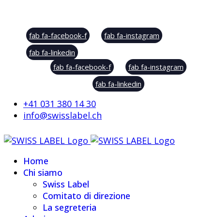
Social Sharing
fab fa-facebook-f
fab fa-instagram
fab fa-linkedin
fab fa-facebook-f
fab fa-instagram
fab fa-linkedin
+41 031 380 14 30
info@swisslabel.ch
Home
Chi siamo
Swiss Label
Comitato di direzione
La segreteria