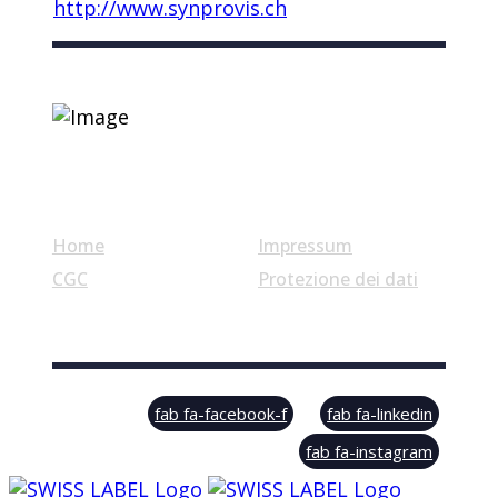
http://www.synprovis.ch
Link utili
Home
Impressum
CGC
Protezione dei dati
© Swiss Label, All rights reserved
fab fa-facebook-f
fab fa-linkedin
fab fa-instagram