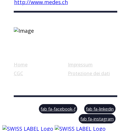
http://www.medes.ch
Link utili
Home
Impressum
CGC
Protezione dei dati
© Swiss Label, All rights reserved
fab fa-facebook-f
fab fa-linkedin
fab fa-instagram