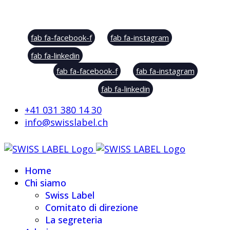
Social Sharing
fab fa-facebook-f
fab fa-instagram
fab fa-linkedin
fab fa-facebook-f
fab fa-instagram
fab fa-linkedin
+41 031 380 14 30
info@swisslabel.ch
Home
Chi siamo
Swiss Label
Comitato di direzione
La segreteria