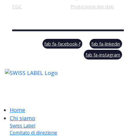
CGC
Protezione dei dati
© Swiss Label, All rights reserved
fab fa-facebook-f
fab fa-linkedin
fab fa-instagram
Home
Chi siamo
Swiss Label
Comitato di direzione