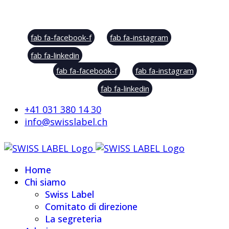
Social Sharing
fab fa-facebook-f
fab fa-instagram
fab fa-linkedin
fab fa-facebook-f
fab fa-instagram
fab fa-linkedin
+41 031 380 14 30
info@swisslabel.ch
Home
Chi siamo
Swiss Label
Comitato di direzione
La segreteria