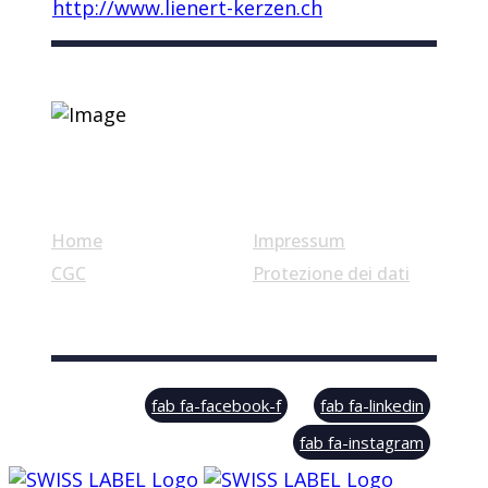
http://www.lienert-kerzen.ch
Link utili
Home
Impressum
CGC
Protezione dei dati
© Swiss Label, All rights reserved
fab fa-facebook-f
fab fa-linkedin
fab fa-instagram