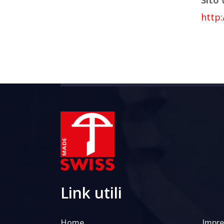
http:
Link utili
Home
Impr