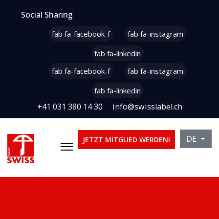
Social Sharing
fab fa-facebook-f
fab fa-instagram
fab fa-linkedin
fab fa-facebook-f
fab fa-instagram
fab fa-linkedin
+41 031 380 14 30
info@swisslabel.ch
Sprache 
DE
JETZT MITGLIED WERDEN!