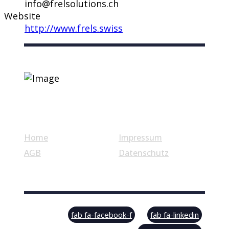
info@frelsolutions.ch
Website
http://www.frels.swiss
Nützliche Links
Home
Impressum
AGB
Datenschutz
© Swiss Label, All rights reserved
fab fa-facebook-f
fab fa-linkedin