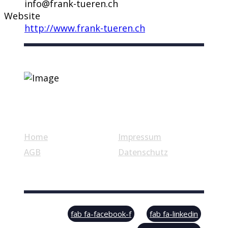
info@frank-tueren.ch
Website
http://www.frank-tueren.ch
Nützliche Links
Home
Impressum
AGB
Datenschutz
© Swiss Label, All rights reserved
fab fa-facebook-f
fab fa-linkedin