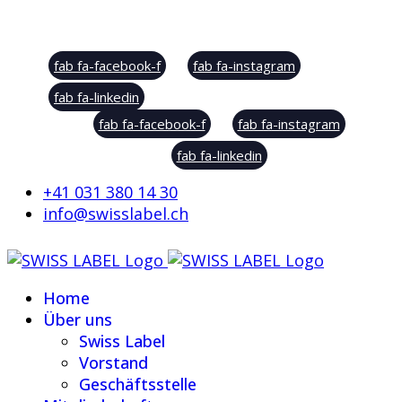
Social Sharing
fab fa-facebook-f
fab fa-instagram
fab fa-linkedin
fab fa-facebook-f
fab fa-instagram
fab fa-linkedin
+41 031 380 14 30
info@swisslabel.ch
Home
Über uns
Swiss Label
Vorstand
Geschäftsstelle