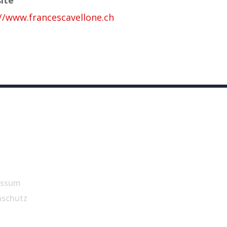
//www.francescavellone.ch
essum
nschutz