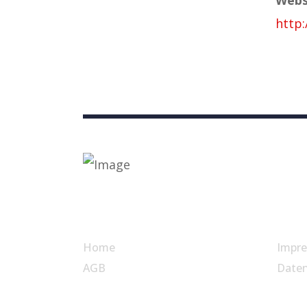
http:
Nützliche Links
Home
Impr
AGB
Date