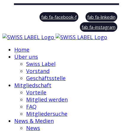
© Swiss Label, All rights reserved
fab fa-facebook-f
fab fa-linkedin
fab fa-instagram
Home
Über uns
Swiss Label
Vorstand
Geschäftsstelle
Mitgliedschaft
Vorteile
Mitglied werden
FAQ
Mitgliedersuche
News & Medien
News