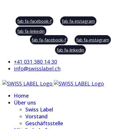
Social Sharing
fab fa-facebook-f
fab fa-instagram
fab fa-linkedin
fab fa-facebook-f
fab fa-instagram
fab fa-linkedin
+41 031 380 14 30
info@swisslabel.ch
Home
Über uns
Swiss Label
Vorstand
Geschäftsstelle