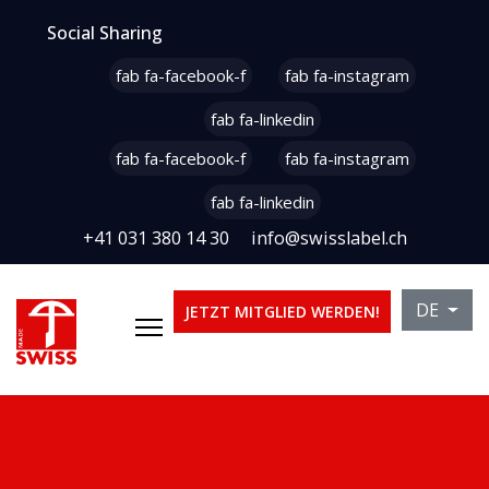
Social Sharing
fab fa-facebook-f
fab fa-instagram
fab fa-linkedin
fab fa-facebook-f
fab fa-instagram
fab fa-linkedin
+41 031 380 14 30
info@swisslabel.ch
Sprache 
DE
JETZT MITGLIED WERDEN!