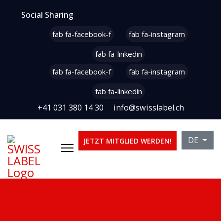
Social Sharing
fab fa-facebook-f
fab fa-instagram
fab fa-linkedin
fab fa-facebook-f
fab fa-instagram
fab fa-linkedin
+41 031 380 14 30
info@swisslabel.ch
Sprache 
DE
JETZT MITGLIED WERDEN!