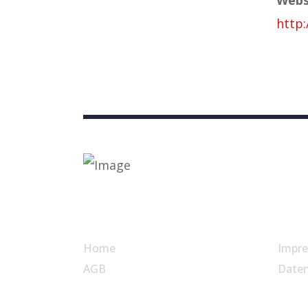
http
Nützliche Links
Home
Impr
AGB
Date