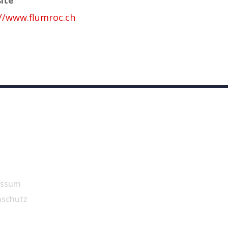
://www.flumroc.ch
essum
nschutz