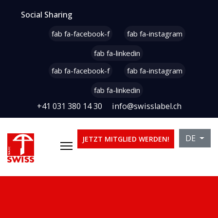
Social Sharing
fab fa-facebook-f
fab fa-instagram
fab fa-linkedin
fab fa-facebook-f
fab fa-instagram
fab fa-linkedin
+41 031 380 14 30
info@swisslabel.ch
Sprache 
DE
JETZT MITGLIED WERDEN!