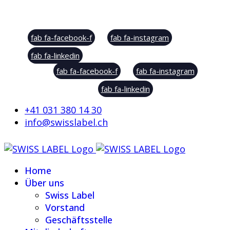
Social Sharing
fab fa-facebook-f
fab fa-instagram
fab fa-linkedin
fab fa-facebook-f
fab fa-instagram
fab fa-linkedin
+41 031 380 14 30
info@swisslabel.ch
Home
Über uns
Swiss Label
Vorstand
Geschäftsstelle