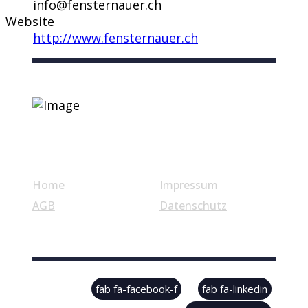
info@fensternauer.ch
Website
http://www.fensternauer.ch
Nützliche Links
Home
Impressum
AGB
Datenschutz
© Swiss Label, All rights reserved
fab fa-facebook-f
fab fa-linkedin