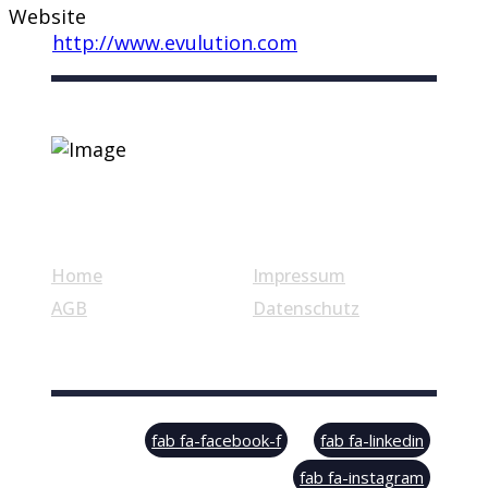
Website
http://www.evulution.com
Nützliche Links
Home
Impressum
AGB
Datenschutz
© Swiss Label, All rights reserved
fab fa-facebook-f
fab fa-linkedin
fab fa-instagram