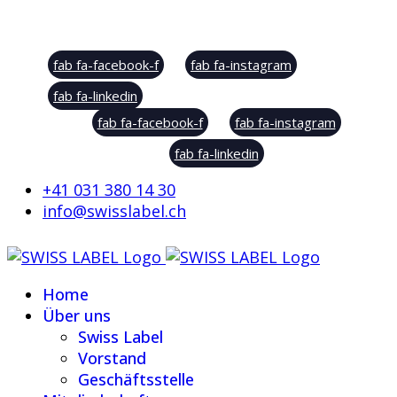
Social Sharing
fab fa-facebook-f
fab fa-instagram
fab fa-linkedin
fab fa-facebook-f
fab fa-instagram
fab fa-linkedin
+41 031 380 14 30
info@swisslabel.ch
Home
Über uns
Swiss Label
Vorstand
Geschäftsstelle