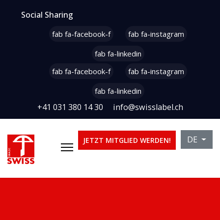
Social Sharing
fab fa-facebook-f
fab fa-instagram
fab fa-linkedin
fab fa-facebook-f
fab fa-instagram
fab fa-linkedin
+41 031 380 14 30
info@swisslabel.ch
Sprache 
DE
JETZT MITGLIED WERDEN!