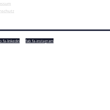
essum
nschutz
b fa-linkedin
fab fa-instagram