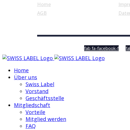
Home
Impr
AGB
Date
© Swiss Label, All rights reserved
fab fa-facebook-f
fa
Home
Über uns
Swiss Label
Vorstand
Geschäftsstelle
Mitgliedschaft
Vorteile
Mitglied werden
FAQ