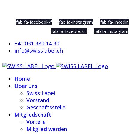
Social Sharing
fab fa-facebook-f
fab fa-instagram
fab fa-linkedin
fab fa-facebook-f
fab fa-instagram
+41 031 380 14 30
info@swisslabel.ch
Home
Über uns
Swiss Label
Vorstand
Geschäftsstelle
Mitgliedschaft
Vorteile
Mitglied werden