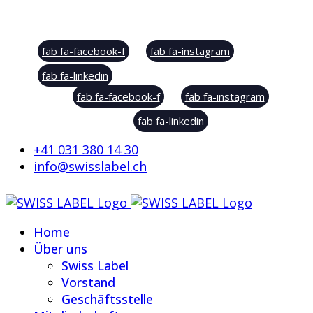
Social Sharing
fab fa-facebook-f
fab fa-instagram
fab fa-linkedin
fab fa-facebook-f
fab fa-instagram
fab fa-linkedin
+41 031 380 14 30
info@swisslabel.ch
Home
Über uns
Swiss Label
Vorstand
Geschäftsstelle