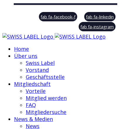
© Swiss Label, All rights reserved
fab fa-facebook-f
fab fa-linkedin
fab fa-instagram
Home
Über uns
Swiss Label
Vorstand
Geschäftsstelle
Mitgliedschaft
Vorteile
Mitglied werden
FAQ
Mitgliedersuche
News & Medien
News