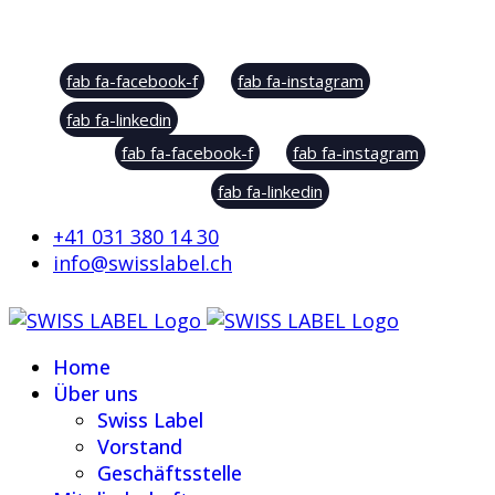
Social Sharing
fab fa-facebook-f
fab fa-instagram
fab fa-linkedin
fab fa-facebook-f
fab fa-instagram
fab fa-linkedin
+41 031 380 14 30
info@swisslabel.ch
Home
Über uns
Swiss Label
Vorstand
Geschäftsstelle