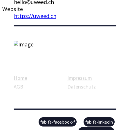
hello@uweed.ch
Website
https://uweed.ch
Nützliche Links
Home
Impressum
AGB
Datenschutz
© Swiss Label, All rights reserved
fab fa-facebook-f
fab fa-linkedin