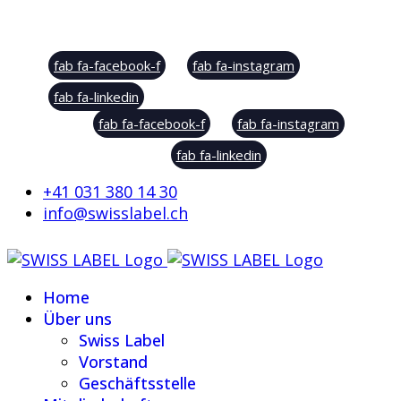
Social Sharing
fab fa-facebook-f
fab fa-instagram
fab fa-linkedin
fab fa-facebook-f
fab fa-instagram
fab fa-linkedin
+41 031 380 14 30
info@swisslabel.ch
Home
Über uns
Swiss Label
Vorstand
Geschäftsstelle