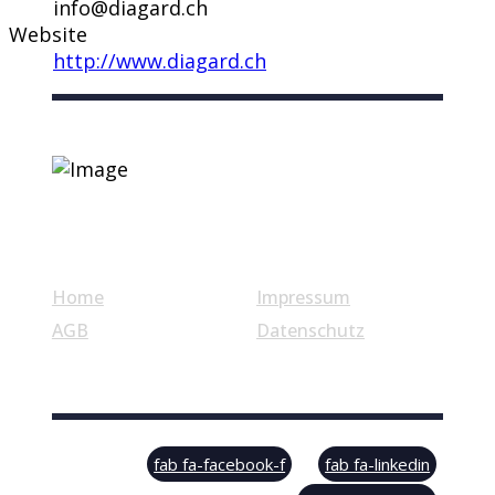
info@diagard.ch
Website
http://www.diagard.ch
Nützliche Links
Home
Impressum
AGB
Datenschutz
© Swiss Label, All rights reserved
fab fa-facebook-f
fab fa-linkedin