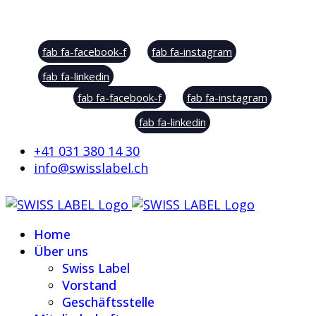
Social Sharing
fab fa-facebook-f
fab fa-instagram
fab fa-linkedin
fab fa-facebook-f
fab fa-instagram
fab fa-linkedin
+41 031 380 14 30
info@swisslabel.ch
Home
Über uns
Swiss Label
Vorstand
Geschäftsstelle