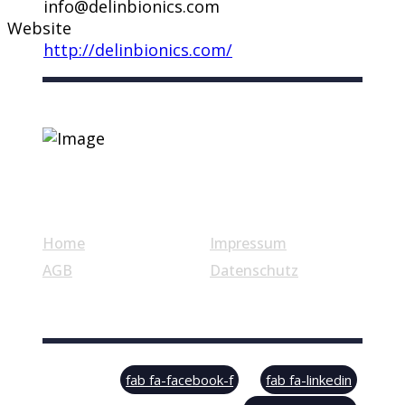
info@delinbionics.com
Website
http://delinbionics.com/
Nützliche Links
Home
Impressum
AGB
Datenschutz
© Swiss Label, All rights reserved
fab fa-facebook-f
fab fa-linkedin