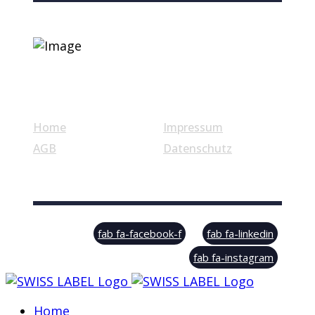
Nützliche Links
Home
Impressum
AGB
Datenschutz
© Swiss Label, All rights reserved
fab fa-facebook-f
fab fa-linkedin
fab fa-instagram
Home