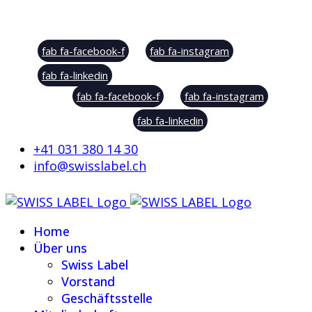
Social Sharing
fab fa-facebook-f
fab fa-instagram
fab fa-linkedin
fab fa-facebook-f
fab fa-instagram
fab fa-linkedin
+41 031 380 14 30
info@swisslabel.ch
Home
Über uns
Swiss Label
Vorstand
Geschäftsstelle