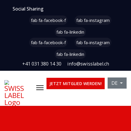
Social Sharing
fab fa-facebook-f
fab fa-instagram
fab fa-linkedin
fab fa-facebook-f
fab fa-instagram
fab fa-linkedin
+41 031 380 14 30
info@swisslabel.ch
Sprache 
DE
JETZT MITGLIED WERDEN!