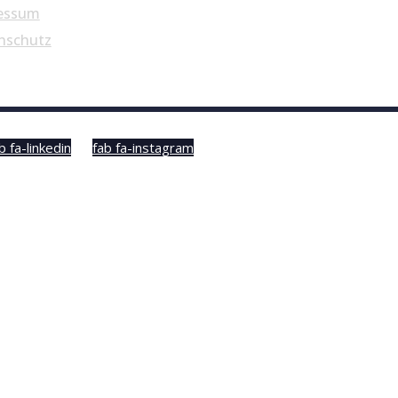
essum
nschutz
b fa-linkedin
fab fa-instagram