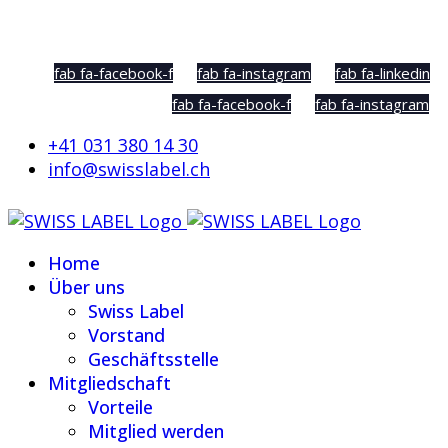
Social Sharing
fab fa-facebook-f
fab fa-instagram
fab fa-linkedin
fab fa-facebook-f
fab fa-instagram
+41 031 380 14 30
info@swisslabel.ch
Home
Über uns
Swiss Label
Vorstand
Geschäftsstelle
Mitgliedschaft
Vorteile
Mitglied werden