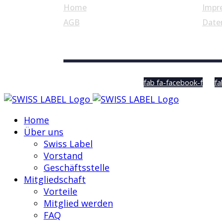
Home
Impr
AGB
Date
© Swiss Label, All rights reserved
fab fa-facebook-f
fa
Home
Über uns
Swiss Label
Vorstand
Geschäftsstelle
Mitgliedschaft
Vorteile
Mitglied werden
FAQ