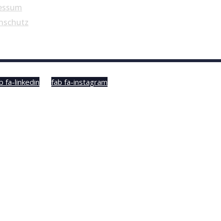
essum
nschutz
b fa-linkedin
fab fa-instagram