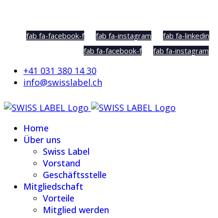
Social Sharing
fab fa-facebook-f
fab fa-instagram
fab fa-linkedin
fab fa-facebook-f
fab fa-instagram
+41 031 380 14 30
info@swisslabel.ch
Home
Über uns
Swiss Label
Vorstand
Geschäftsstelle
Mitgliedschaft
Vorteile
Mitglied werden