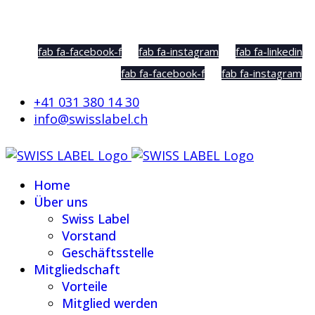
Social Sharing
fab fa-facebook-f
fab fa-instagram
fab fa-linkedin
fab fa-facebook-f
fab fa-instagram
+41 031 380 14 30
info@swisslabel.ch
Home
Über uns
Swiss Label
Vorstand
Geschäftsstelle
Mitgliedschaft
Vorteile
Mitglied werden