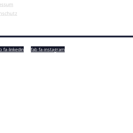
essum
nschutz
b fa-linkedin
fab fa-instagram