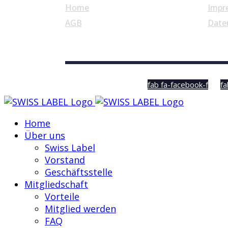
Home
Impr
AGB
Date
© Swiss Label, All rights reserved
fab fa-facebook-f
fa
Home
Über uns
Swiss Label
Vorstand
Geschäftsstelle
Mitgliedschaft
Vorteile
Mitglied werden
FAQ