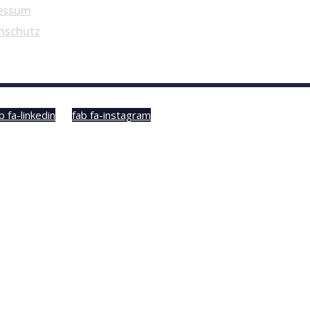
essum
nschutz
b fa-linkedin
fab fa-instagram