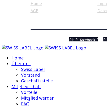
Home
Impr
AGB
Date
© Swiss Label, All rights reserved
fab fa-facebook-f
fa
Home
Über uns
Swiss Label
Vorstand
Geschäftsstelle
Mitgliedschaft
Vorteile
Mitglied werden
FAQ