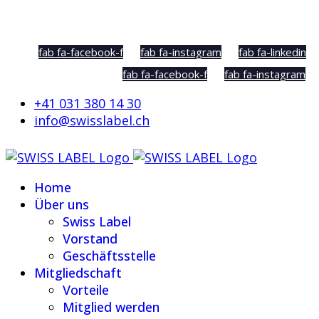
Social Sharing
fab fa-facebook-f
fab fa-instagram
fab fa-linkedin
fab fa-facebook-f
fab fa-instagram
+41 031 380 14 30
info@swisslabel.ch
Home
Über uns
Swiss Label
Vorstand
Geschäftsstelle
Mitgliedschaft
Vorteile
Mitglied werden