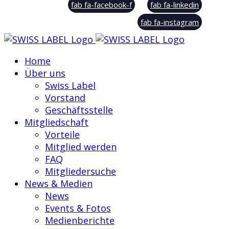
fab fa-facebook-f
fab fa-linkedin
fab fa-instagram
Home
Über uns
Swiss Label
Vorstand
Geschäftsstelle
Mitgliedschaft
Vorteile
Mitglied werden
FAQ
Mitgliedersuche
News & Medien
News
Events & Fotos
Medienberichte