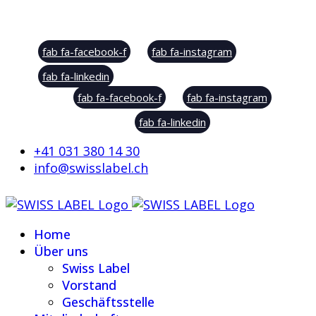
Social Sharing
fab fa-facebook-f
fab fa-instagram
fab fa-linkedin
fab fa-facebook-f
fab fa-instagram
fab fa-linkedin
+41 031 380 14 30
info@swisslabel.ch
Home
Über uns
Swiss Label
Vorstand
Geschäftsstelle