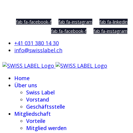
Social Sharing
fab fa-facebook-f
fab fa-instagram
fab fa-linkedin
fab fa-facebook-f
fab fa-instagram
+41 031 380 14 30
info@swisslabel.ch
Home
Über uns
Swiss Label
Vorstand
Geschäftsstelle
Mitgliedschaft
Vorteile
Mitglied werden