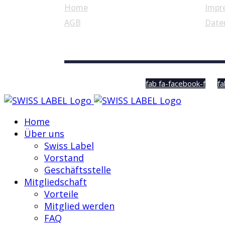
Home
Impr
AGB
Date
© Swiss Label, All rights reserved
fab fa-facebook-f
fa
Home
Über uns
Swiss Label
Vorstand
Geschäftsstelle
Mitgliedschaft
Vorteile
Mitglied werden
FAQ