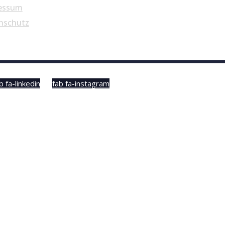
essum
nschutz
b fa-linkedin
fab fa-instagram