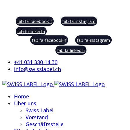
Social Sharing
fab fa-facebook-f
fab fa-instagram
fab fa-linkedin
fab fa-facebook-f
fab fa-instagram
fab fa-linkedin
+41 031 380 14 30
info@swisslabel.ch
Home
Über uns
Swiss Label
Vorstand
Geschäftsstelle