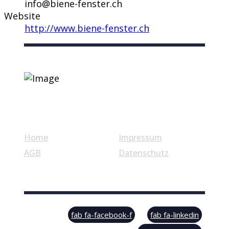
info@biene-fenster.ch
Website
http://www.biene-fenster.ch
Nützliche Links
Home
Impressum
AGB
Datenschutz
© Swiss Label, All rights reserved
fab fa-facebook-f
fab fa-linkedin