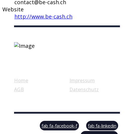
contact@be-cash.ch
Website
http://www.be-cash.ch
Nützliche Links
Home
Impressum
AGB
Datenschutz
© Swiss Label, All rights reserved
fab fa-facebook-f
fab fa-linkedin