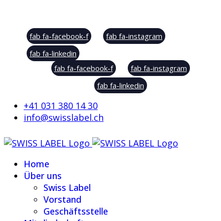
Social Sharing
fab fa-facebook-f
fab fa-instagram
fab fa-linkedin
fab fa-facebook-f
fab fa-instagram
fab fa-linkedin
+41 031 380 14 30
info@swisslabel.ch
Home
Über uns
Swiss Label
Vorstand
Geschäftsstelle