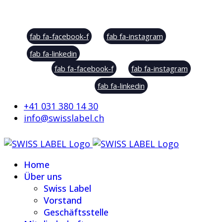
Social Sharing
fab fa-facebook-f
fab fa-instagram
fab fa-linkedin
fab fa-facebook-f
fab fa-instagram
fab fa-linkedin
+41 031 380 14 30
info@swisslabel.ch
Home
Über uns
Swiss Label
Vorstand
Geschäftsstelle