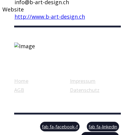
info@b-art-design.ch
Website
http://www.b-art-design.ch
Nützliche Links
Home
Impressum
AGB
Datenschutz
© Swiss Label, All rights reserved
fab fa-facebook-f
fab fa-linkedin