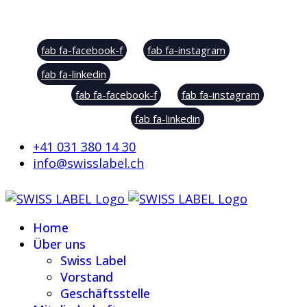
Social Sharing
fab fa-facebook-f
fab fa-instagram
fab fa-linkedin
fab fa-facebook-f
fab fa-instagram
fab fa-linkedin
+41 031 380 14 30
info@swisslabel.ch
Home
Über uns
Swiss Label
Vorstand
Geschäftsstelle