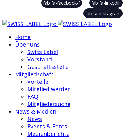
fab fa-facebook-f
fab fa-linkedin
fab fa-instagram
Home
Über uns
Swiss Label
Vorstand
Geschäftsstelle
Mitgliedschaft
Vorteile
Mitglied werden
FAQ
Mitgliedersuche
News & Medien
News
Events & Fotos
Medienberichte