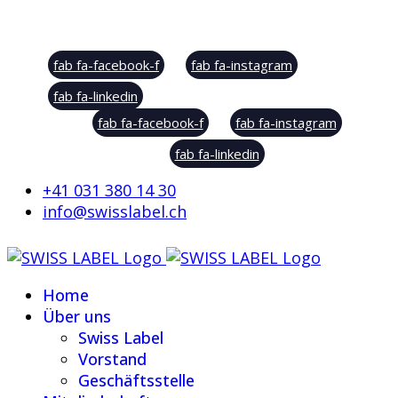
Social Sharing
fab fa-facebook-f
fab fa-instagram
fab fa-linkedin
fab fa-facebook-f
fab fa-instagram
fab fa-linkedin
+41 031 380 14 30
info@swisslabel.ch
Home
Über uns
Swiss Label
Vorstand
Geschäftsstelle