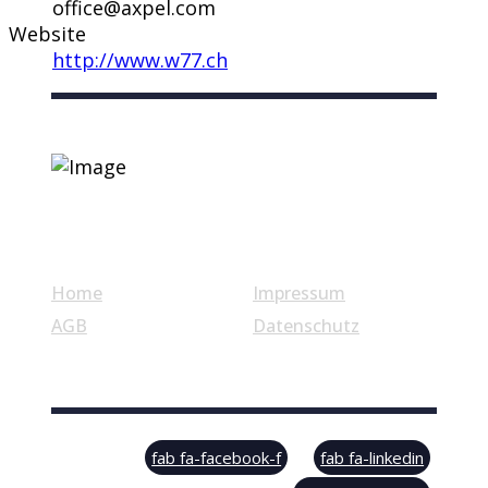
office@axpel.com
Website
http://www.w77.ch
Nützliche Links
Home
Impressum
AGB
Datenschutz
© Swiss Label, All rights reserved
fab fa-facebook-f
fab fa-linkedin